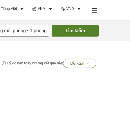
Tiếng Việt
VNM
VND
ng mỗi phòng
•
1
phòng
Tìm kiếm
Đề xuất
Lý do bạn thấy những kết quả này