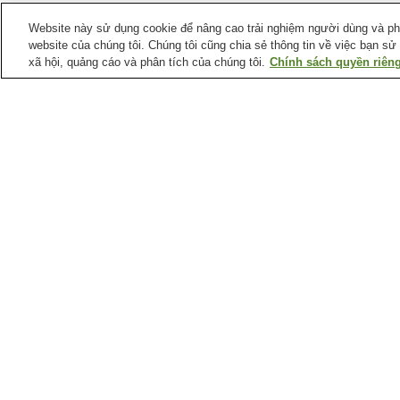
Website này sử dụng cookie để nâng cao trải nghiệm người dùng và phân
website của chúng tôi. Chúng tôi cũng chia sẻ thông tin về việc bạn sử
xã hội, quảng cáo và phân tích của chúng tôi.
Chính sách quyền riêng
Ga xe lửa tại
Thành phố Hiroshima
Ga Aki-Kameyama
Ga Aki-Nagatsuka
Ga Bishamondai
Ga Chorakuji
Điểm ưa thích tại
Thành phố Hiroshima
Bảo tàng Raisanyo
Bảo tàng khoa học y tế
Shiseki
thành phố Hiroshima
Bảo tàng nghệ thuật
Bảo tàng tưởng niệm hò
đương đại thành phố
bình thành phố Hiroshim
Hiroshima