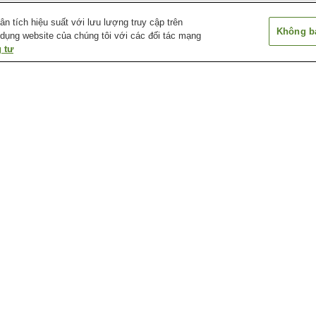
 tích hiệu suất với lưu lượng truy cập trên
Không bá
 dụng website của chúng tôi với các đối tác mạng
 tư
Ga Aki-Nakano
Ga Aki-Yaguchi
Ga Bairin
Ga Chuden-mae
Ga Chuden-mae
Ga Cảng Hirosh
Bảo tàng khí tượng
Bảo tàng lịch sử và thủ
Bảo tàng nghệ t
Ebiyama thành phố
công truyền thống thành
Hiroshima
Hiroshima
phố Hiroshima
a
Bảo tàng và thư viện thiếu
Chùa Mitaki-dera
Công viên lâm n
a
nhi 5 - Days
thành phố Hiros