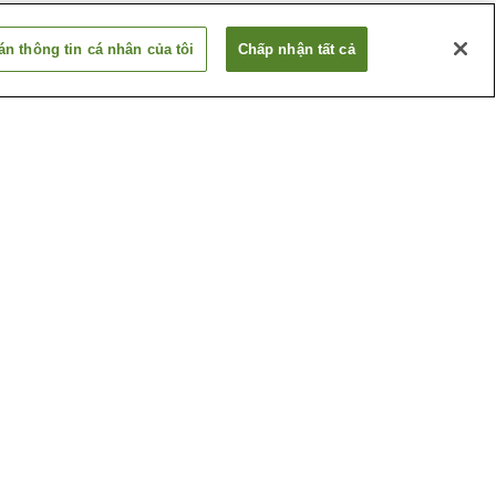
n thông tin cá nhân của tôi
Chấp nhận tất cả
Ga Betsuin-mae
ima
Ga Dambara 1-chome
Xem thêm
huật
Bảo tàng nghệ thuật tỉnh
Hiroshima
ghiệp
Hội trường tưởng niệm
hima
những nạn nhân bom
nguyên tử Hiroshima
Xem thêm