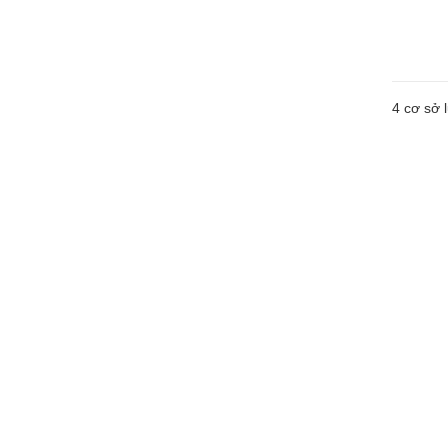
4
cơ sở l