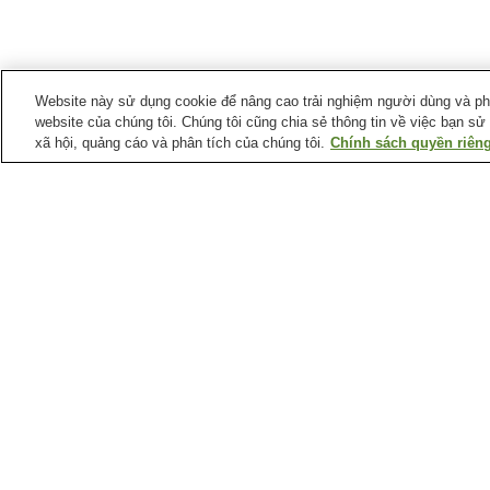
Website này sử dụng cookie để nâng cao trải nghiệm người dùng và phân
website của chúng tôi. Chúng tôi cũng chia sẻ thông tin về việc bạn sử
xã hội, quảng cáo và phân tích của chúng tôi.
Chính sách quyền riêng
Ga xe lửa tại
Thành phố Hiroshima
Ga Aki-Kameyama
Ga Aki-Nagatsuka
Ga Bishamondai
Ga Chorakuji
Điểm ưa thích tại
Thành phố Hiroshima
Bảo tàng Raisanyo
Bảo tàng khoa học y tế
Shiseki
thành phố Hiroshima
Bảo tàng nghệ thuật
Bảo tàng tưởng niệm hò
đương đại thành phố
bình thành phố Hiroshim
Hiroshima