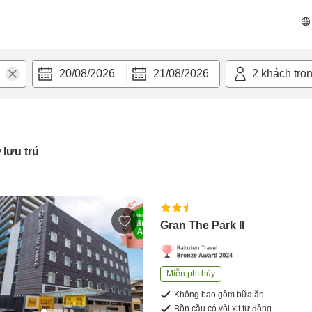
20/08/2026
21/08/2026
2
khách tro
 lưu trú
Gran The Park II
Miễn phí hủy
Không bao gồm bữa ăn
Bồn cầu có vòi xịt tự động