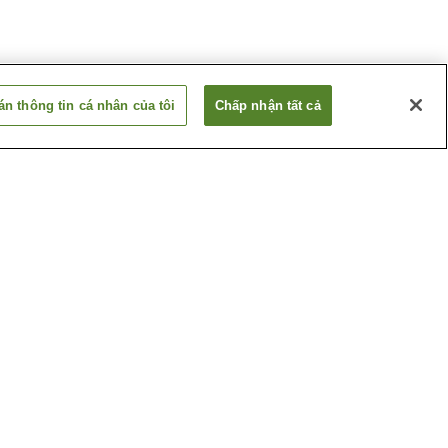
n thông tin cá nhân của tôi
Chấp nhận tất cả
Ga Betsuin-mae
ima
Ga Dambara 1-chome
Xem thêm
huật
Bảo tàng nghệ thuật tỉnh
Hiroshima
ghiệp
Hội trường tưởng niệm
hima
những nạn nhân bom
nguyên tử Hiroshima