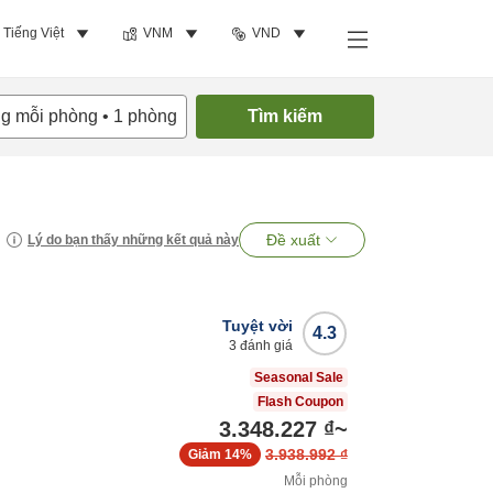
Tiếng Việt
VNM
VND
ng mỗi phòng
•
1
phòng
Tìm kiếm
Đề xuất
Lý do bạn thấy những kết quả này
Tuyệt vời
4.3
3
đánh giá
Seasonal Sale
Flash Coupon
3.348.227 ₫
~
3.938.992 ₫
Giảm
14%
Mỗi phòng