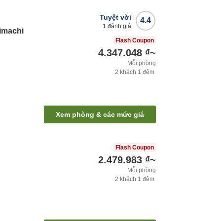
Tuyệt vời
4.4
1
đánh giá
imachi
Flash Coupon
4.347.048 ₫
~
Mỗi phòng
2
khách
1
đêm
Xem phòng & các mức giá
Flash Coupon
2.479.983 ₫
~
Mỗi phòng
2
khách
1
đêm