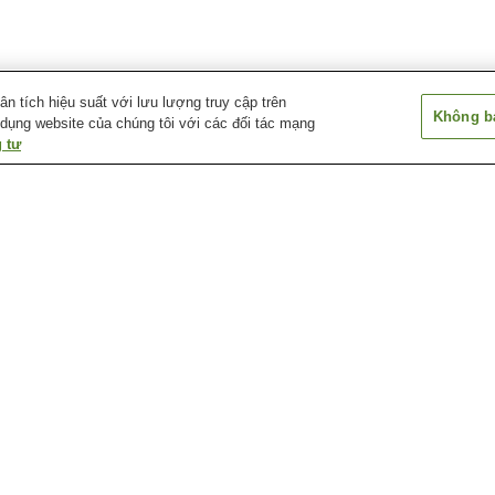
 tích hiệu suất với lưu lượng truy cập trên
Không bá
 dụng website của chúng tôi với các đối tác mạng
 tư
Ga Aki-Nakano
Ga Aki-Yaguchi
Ga Bairin
Ga Chuden-mae
Ga Chuden-mae
Ga Cảng Hirosh
Bảo tàng khí tượng
Bảo tàng lịch sử và thủ
Bảo tàng nghệ t
Ebiyama thành phố
công truyền thống thành
Hiroshima
Hiroshima
phố Hiroshima
a
Bảo tàng và thư viện thiếu
Chùa Mitaki-dera
Công viên lâm n
a
nhi 5 - Days
thành phố Hiros