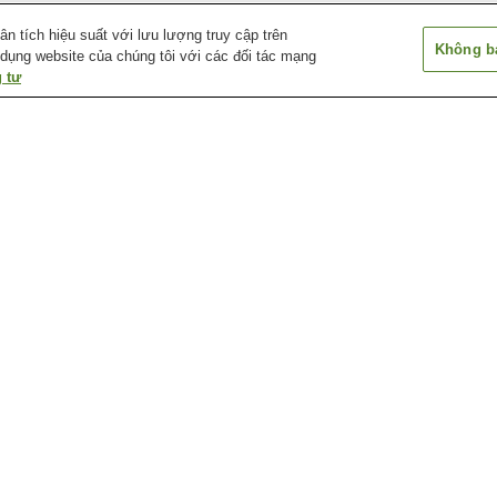
 tích hiệu suất với lưu lượng truy cập trên
Không bá
 dụng website của chúng tôi với các đối tác mạng
 tư
Ga Aki-Nakano
Ga Aki-Yaguchi
Ga Bairin
Ga Chuden-mae
Ga Chuden-mae
Ga Cảng Hirosh
Bảo tàng khí tượng
Bảo tàng lịch sử và thủ
Bảo tàng nghệ t
Ebiyama thành phố
công truyền thống thành
Hiroshima
Hiroshima
phố Hiroshima
a
Bảo tàng và thư viện thiếu
Chùa Mitaki-dera
Công viên lâm n
a
nhi 5 - Days
thành phố Hiros