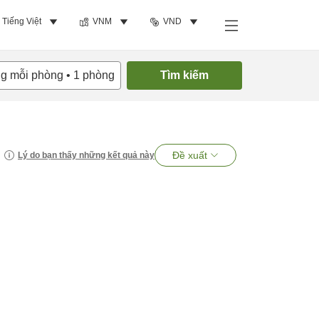
Tiếng Việt
VNM
VND
ng mỗi phòng
•
1
phòng
Tìm kiếm
Đề xuất
Lý do bạn thấy những kết quả này