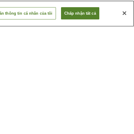
n thông tin cá nhân của tôi
Chấp nhận tất cả
Ga Betsuin-mae
ima
Ga Dambara 1-chome
Xem thêm
huật
Bảo tàng nghệ thuật tỉnh
Hiroshima
ghiệp
Hội trường tưởng niệm
hima
những nạn nhân bom
nguyên tử Hiroshima
Xem thêm