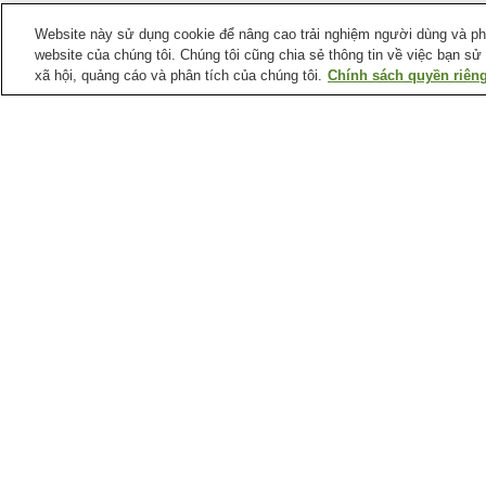
Website này sử dụng cookie để nâng cao trải nghiệm người dùng và phân
website của chúng tôi. Chúng tôi cũng chia sẻ thông tin về việc bạn sử
xã hội, quảng cáo và phân tích của chúng tôi.
Chính sách quyền riêng
Ga xe lửa tại
Thành phố Hiroshima
Ga Aki-Kameyama
Ga Aki-Nagatsuka
Ga Bishamondai
Ga Chorakuji
Điểm ưa thích tại
Thành phố Hiroshima
Bảo tàng Raisanyo
Bảo tàng khoa học y tế
Shiseki
thành phố Hiroshima
Bảo tàng nghệ thuật
Bảo tàng tưởng niệm hò
đương đại thành phố
bình thành phố Hiroshim
Hiroshima