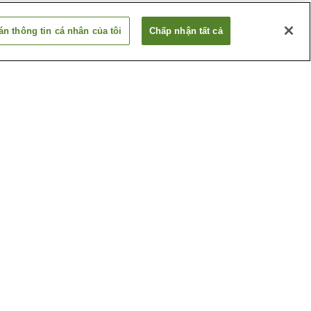
n thông tin cá nhân của tôi
Chấp nhận tất cả
Ga Betsuin-mae
ima
Ga Dambara 1-chome
Xem thêm
huật
Bảo tàng nghệ thuật tỉnh
Hiroshima
ghiệp
Hội trường tưởng niệm
hima
những nạn nhân bom
nguyên tử Hiroshima
Xem thêm