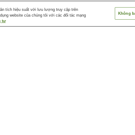
 tích hiệu suất với lưu lượng truy cập trên
Không bá
 dụng website của chúng tôi với các đối tác mạng
 tư
Ga Aki-Nakano
Ga Aki-Yaguchi
Ga Bairin
Ga Chuden-mae
Ga Chuden-mae
Ga Cảng Hirosh
Bảo tàng khí tượng
Bảo tàng lịch sử và thủ
Bảo tàng nghệ t
Ebiyama thành phố
công truyền thống thành
Hiroshima
Hiroshima
phố Hiroshima
a
Bảo tàng và thư viện thiếu
Chùa Mitaki-dera
Công viên lâm n
a
nhi 5 - Days
thành phố Hiros