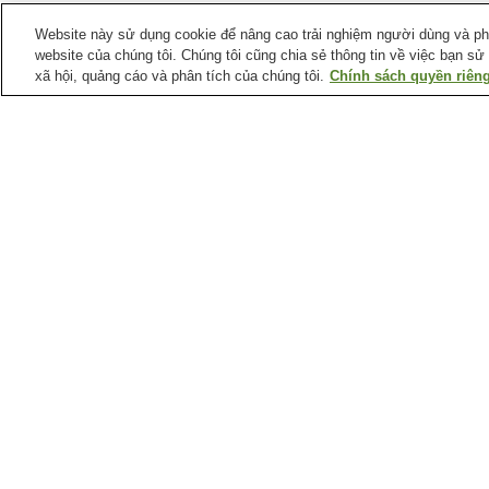
Website này sử dụng cookie để nâng cao trải nghiệm người dùng và phân
website của chúng tôi. Chúng tôi cũng chia sẻ thông tin về việc bạn sử
xã hội, quảng cáo và phân tích của chúng tôi.
Chính sách quyền riêng
Ga xe lửa tại
Thành phố Hiroshima
Ga Aki-Kameyama
Ga Aki-Nagatsuka
Ga Bishamondai
Ga Chorakuji
Điểm ưa thích tại
Thành phố Hiroshima
Bảo tàng Raisanyo
Bảo tàng khoa học y tế
Shiseki
thành phố Hiroshima
Bảo tàng nghệ thuật
Bảo tàng tưởng niệm hò
đương đại thành phố
bình thành phố Hiroshim
Hiroshima