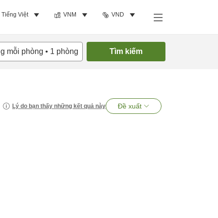
Tiếng Việt
VNM
VND
ng mỗi phòng
•
1
phòng
Tìm kiếm
Đề xuất
Lý do bạn thấy những kết quả này