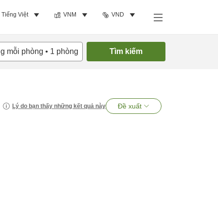
Tiếng Việt
VNM
VND
ng mỗi phòng
•
1
phòng
Tìm kiếm
Đề xuất
Lý do bạn thấy những kết quả này