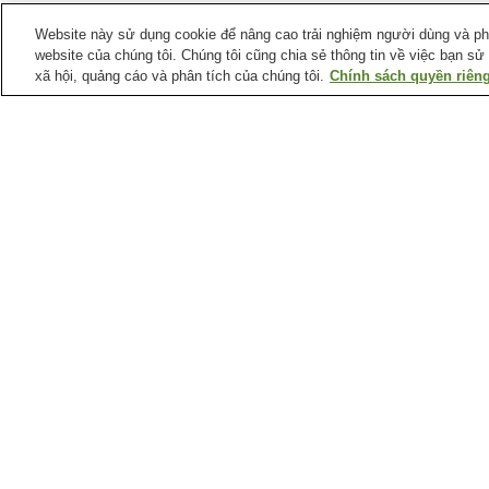
Website này sử dụng cookie để nâng cao trải nghiệm người dùng và phân
website của chúng tôi. Chúng tôi cũng chia sẻ thông tin về việc bạn sử
xã hội, quảng cáo và phân tích của chúng tôi.
Chính sách quyền riêng
Ga xe lửa tại
Thành phố Hiroshima
Ga Aki-Kameyama
Ga Aki-Nagatsuka
Ga Bishamondai
Ga Chorakuji
Điểm ưa thích tại
Thành phố Hiroshima
Bảo tàng Raisanyo
Bảo tàng khoa học y tế
Shiseki
thành phố Hiroshima
Bảo tàng nghệ thuật
Bảo tàng tưởng niệm hò
đương đại thành phố
bình thành phố Hiroshim
Hiroshima