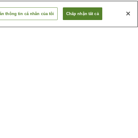
n thông tin cá nhân của tôi
Chấp nhận tất cả
Ga Betsuin-mae
ima
Ga Dambara 1-chome
Xem thêm
huật
Bảo tàng nghệ thuật tỉnh
Hiroshima
ghiệp
Hội trường tưởng niệm
hima
những nạn nhân bom
nguyên tử Hiroshima
Xem thêm