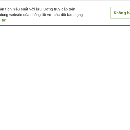
 tích hiệu suất với lưu lượng truy cập trên
Không bá
 dụng website của chúng tôi với các đối tác mạng
 tư
Ga Aki-Nakano
Ga Aki-Yaguchi
Ga Bairin
Ga Chuden-mae
Ga Chuden-mae
Ga Cảng Hirosh
Bảo tàng khí tượng
Bảo tàng lịch sử và thủ
Bảo tàng nghệ t
Ebiyama thành phố
công truyền thống thành
Hiroshima
Hiroshima
phố Hiroshima
a
Bảo tàng và thư viện thiếu
Chùa Mitaki-dera
Công viên lâm n
a
nhi 5 - Days
thành phố Hiros