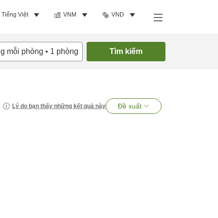
Tiếng Việt
VNM
VND
ng mỗi phòng
•
1
phòng
Tìm kiếm
Đề xuất
Lý do bạn thấy những kết quả này