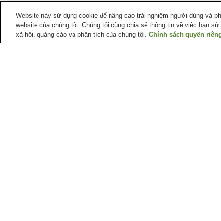
Website này sử dụng cookie để nâng cao trải nghiệm người dùng và phân
website của chúng tôi. Chúng tôi cũng chia sẻ thông tin về việc bạn sử
xã hội, quảng cáo và phân tích của chúng tôi.
Chính sách quyền riêng
Ga xe lửa tại
Thành phố Hiroshima
Ga Aki-Kameyama
Ga Aki-Nagatsuka
Ga Bishamondai
Ga Chorakuji
Điểm ưa thích tại
Thành phố Hiroshima
Bảo tàng Raisanyo
Bảo tàng khoa học y tế
Shiseki
thành phố Hiroshima
Bảo tàng nghệ thuật
Bảo tàng tưởng niệm hò
đương đại thành phố
bình thành phố Hiroshim
Hiroshima