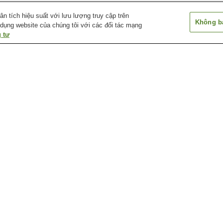
 tích hiệu suất với lưu lượng truy cập trên
Không bá
 dụng website của chúng tôi với các đối tác mạng
 tư
Ga Aki-Nakano
Ga Aki-Yaguchi
Ga Bairin
Ga Chuden-mae
Ga Chuden-mae
Ga Cảng Hirosh
Bảo tàng khí tượng
Bảo tàng lịch sử và thủ
Bảo tàng nghệ t
Ebiyama thành phố
công truyền thống thành
Hiroshima
Hiroshima
phố Hiroshima
a
Bảo tàng và thư viện thiếu
Chùa Mitaki-dera
Công viên lâm n
a
nhi 5 - Days
thành phố Hiros