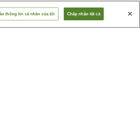
n thông tin cá nhân của tôi
Chấp nhận tất cả
Ga Betsuin-mae
ima
Ga Dambara 1-chome
Xem thêm
huật
Bảo tàng nghệ thuật tỉnh
Hiroshima
ghiệp
Hội trường tưởng niệm
hima
những nạn nhân bom
nguyên tử Hiroshima
Xem thêm