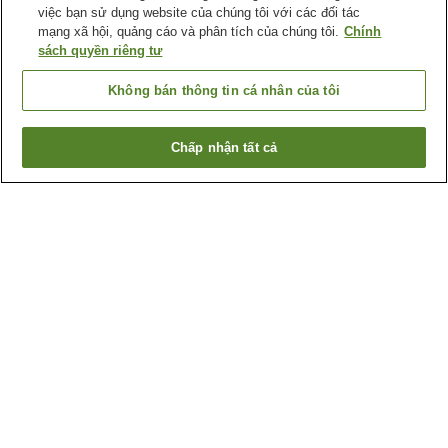
việc bạn sử dụng website của chúng tôi với các đối tác
mạng xã hội, quảng cáo và phân tích của chúng tôi.
Chính
sách quyền riêng tư
Không bán thông tin cá nhân của tôi
Chấp nhận tất cả
Quay lại trang trước
2
cơ sở lưu trú
Lý do bạn thấy những kết quả này