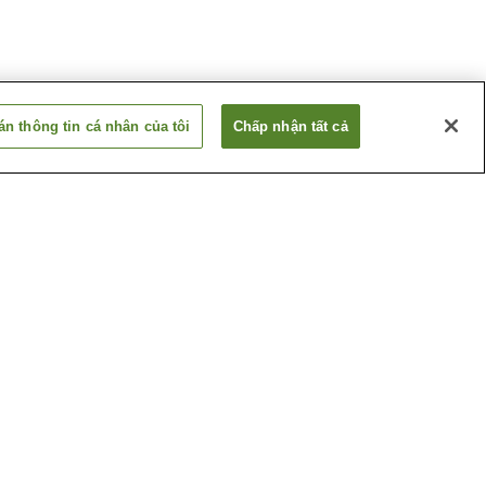
n thông tin cá nhân của tôi
Chấp nhận tất cả
Ga Betsuin-mae
ima
Ga Dambara 1-chome
Xem thêm
huật
Bảo tàng nghệ thuật tỉnh
Hiroshima
ghiệp
Hội trường tưởng niệm
hima
những nạn nhân bom