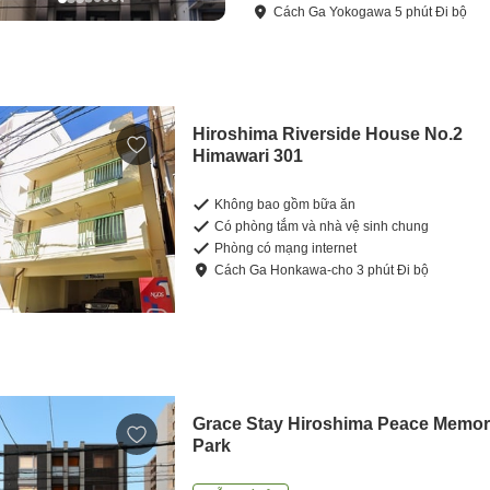
Cách
Ga Yokogawa
5
phút
Đi bộ
Hiroshima Riverside House No.2
Himawari 301
Không bao gồm bữa ăn
Có phòng tắm và nhà vệ sinh chung
Phòng có mạng internet
Cách
Ga Honkawa-cho
3
phút
Đi bộ
Grace Stay Hiroshima Peace Memor
Park