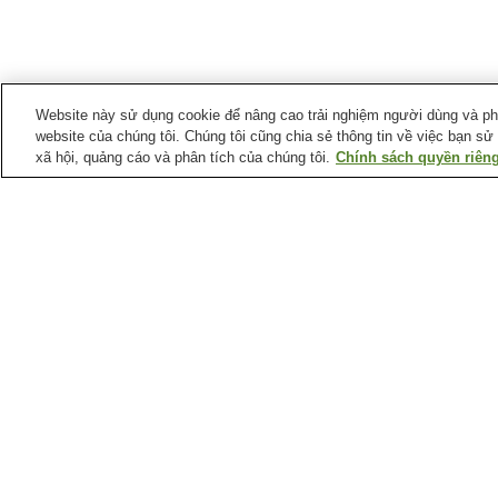
Website này sử dụng cookie để nâng cao trải nghiệm người dùng và phân
website của chúng tôi. Chúng tôi cũng chia sẻ thông tin về việc bạn sử
xã hội, quảng cáo và phân tích của chúng tôi.
Chính sách quyền riêng
Ga xe lửa tại
Thành phố Hiroshima
Ga Aki-Kameyama
Ga Aki-Nagatsuka
Ga Bishamondai
Ga Chorakuji
Điểm ưa thích tại
Thành phố Hiroshima
Bảo tàng Raisanyo
Bảo tàng khoa học y tế
Shiseki
thành phố Hiroshima
Bảo tàng nghệ thuật
Bảo tàng tưởng niệm hò
đương đại thành phố
bình thành phố Hiroshim