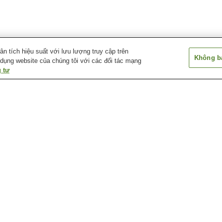
 tích hiệu suất với lưu lượng truy cập trên
Không bá
 dụng website của chúng tôi với các đối tác mạng
 tư
Ga Aki-Nakano
Ga Aki-Yaguchi
Ga Bairin
Ga Chuden-mae
Ga Chuden-mae
Ga Cảng Hirosh
Bảo tàng khí tượng
Bảo tàng lịch sử và thủ
Bảo tàng nghệ t
Ebiyama thành phố
công truyền thống thành
Hiroshima
Hiroshima
phố Hiroshima
a
Bảo tàng và thư viện thiếu
Chùa Mitaki-dera
Công viên lâm n
a
nhi 5 - Days
thành phố Hiros