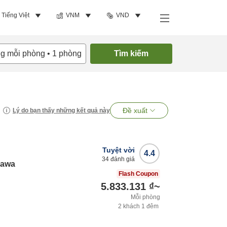
Tiếng Việt
VNM
VND
ng mỗi phòng
•
1
phòng
Tìm kiếm
Đề xuất
Lý do bạn thấy những kết quả này
Tuyệt vời
4.4
34
đánh giá
gawa
Flash Coupon
5.833.131 ₫
~
Mỗi phòng
2
khách
1
đêm