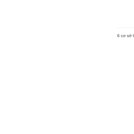
6
cơ sở l