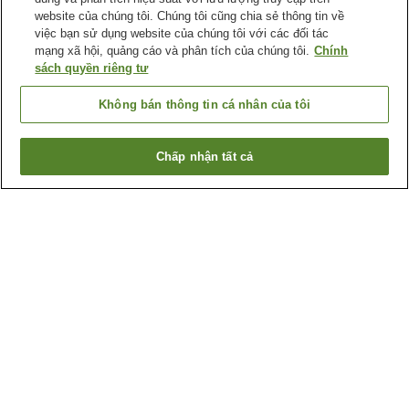
website của chúng tôi. Chúng tôi cũng chia sẻ thông tin về
việc bạn sử dụng website của chúng tôi với các đối tác
mạng xã hội, quảng cáo và phân tích của chúng tôi.
Chính
sách quyền riêng tư
Không bán thông tin cá nhân của tôi
Chấp nhận tất cả
Quay lại trang trước
30
cơ sở lưu trú
Lý do bạn thấy những kết quả này