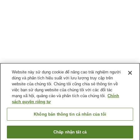
Website này sử dụng cookie để nâng cao trải nghiệm người
dùng và phân tích hiệu suất với lưu lượng truy cập trên
website của chúng tôi. Chúng tôi cũng chia sẻ thông tin về
việc bạn sử dụng website của chúng tôi với các đối tác
mạng xã hội, quảng cáo và phân tích của chúng tôi.
Chính
sách quyền riêng tư
Không bán thông tin cá nhân của tôi
Chấp nhận tất cả
Quay lại trang trước