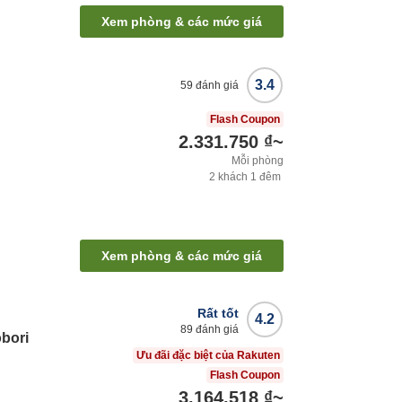
Xem phòng & các mức giá
3.4
59
đánh giá
Flash Coupon
2.331.750 ₫
~
Mỗi phòng
2
khách
1
đêm
Xem phòng & các mức giá
Rất tốt
4.2
89
đánh giá
obori
Ưu đãi đặc biệt của Rakuten
Flash Coupon
3.164.518 ₫
~