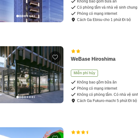
Không bao gồm bữa ăn
Có phòng tắm và nhà vệ sinh chung
Phòng có mạng internet
Cách
Ga Ebisu-cho
1
phút
Đi bộ
WeBase Hiroshima
Miễn phí hủy
Không bao gồm bữa ăn
Phòng có mạng internet
Không có phòng tắm. Có nhà vệ sin
Cách
Ga Fukuro-machi
5
phút
Đi bộ