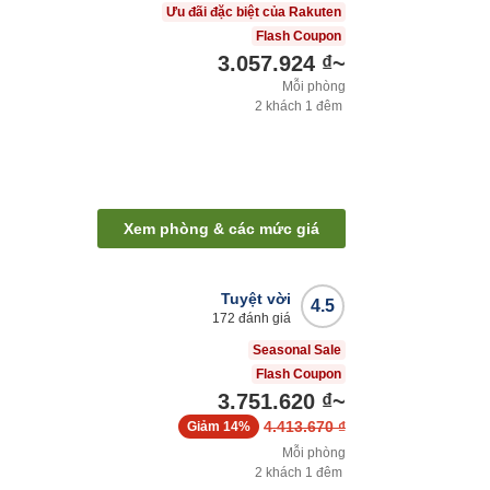
Ưu đãi đặc biệt của Rakuten
Flash Coupon
3.057.924 ₫
~
Mỗi phòng
2
khách
1
đêm
Xem phòng & các mức giá
Tuyệt vời
4.5
172
đánh giá
Seasonal Sale
Flash Coupon
3.751.620 ₫
~
4.413.670 ₫
Giảm
14%
Mỗi phòng
2
khách
1
đêm