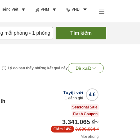
Tiếng Việt
VNM
VND
ng mỗi phòng
•
1
phòng
Tìm kiếm
Đề xuất
Lý do bạn thấy những kết quả này
Tuyệt vời
4.6
1
đánh giá
uth
Seasonal Sale
Flash Coupon
3.341.065 ₫
~
3.930.664 ₫
Giảm
14%
Mỗi phòng