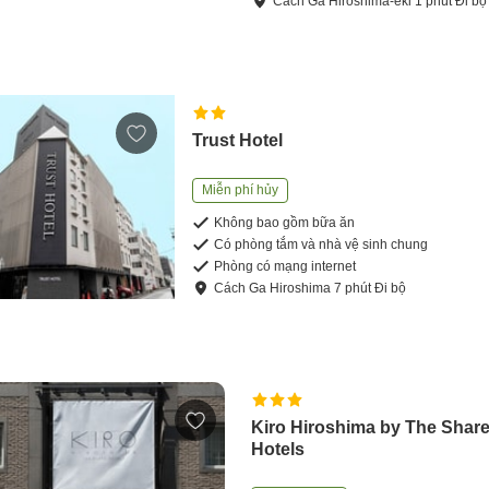
Cách
Ga Hiroshima-eki
1
phút
Đi bộ
Trust Hotel
Miễn phí hủy
Không bao gồm bữa ăn
Có phòng tắm và nhà vệ sinh chung
Phòng có mạng internet
Cách
Ga Hiroshima
7
phút
Đi bộ
Kiro Hiroshima by The Shar
Hotels