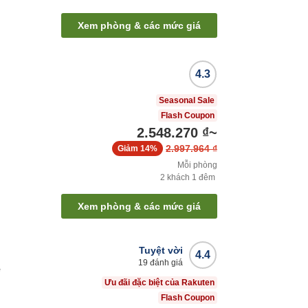
Xem phòng & các mức giá
4.3
Seasonal Sale
Flash Coupon
2.548.270 ₫
~
2.997.964 ₫
Giảm
14%
Mỗi phòng
2
khách
1
đêm
Xem phòng & các mức giá
Tuyệt vời
4.4
19
đánh giá
e
Ưu đãi đặc biệt của Rakuten
Flash Coupon