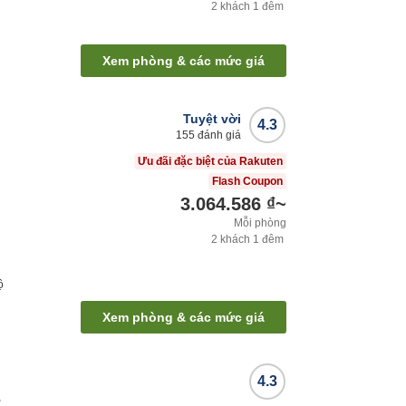
2
khách
1
đêm
Xem phòng & các mức giá
Tuyệt vời
4.3
155
đánh giá
Ưu đãi đặc biệt của Rakuten
Flash Coupon
3.064.586 ₫
~
Mỗi phòng
2
khách
1
đêm
ộ
Xem phòng & các mức giá
4.3
e