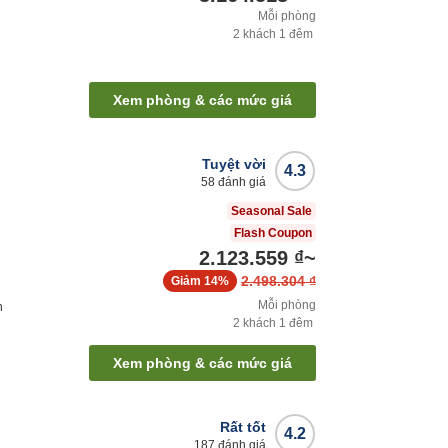
Mỗi phòng
2
khách
1
đêm
Xem phòng & các mức giá
Tuyệt vời
4.3
58
đánh giá
Seasonal Sale
Flash Coupon
2.123.559 ₫
~
2.498.304 ₫
Giảm
14%
Mỗi phòng
h
2
khách
1
đêm
Xem phòng & các mức giá
Rất tốt
4.2
187
đánh giá