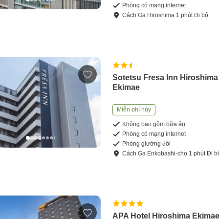
Phòng có mạng internet
Cách
Ga Hiroshima
1
phút
Đi bộ
Sotetsu Fresa Inn Hiroshima
Ekimae
Miễn phí hủy
Không bao gồm bữa ăn
Phòng có mạng internet
Phòng giường đôi
Cách
Ga Enkobashi-cho
1
phút
Đi b
APA Hotel Hiroshima Ekima