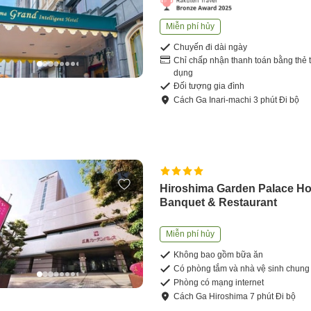
Miễn phí hủy
Chuyến đi dài ngày
Chỉ chấp nhận thanh toán bằng thẻ t
dụng
Đối tượng gia đình
Cách
Ga Inari-machi
3
phút
Đi bộ
Hiroshima Garden Palace Ho
Banquet & Restaurant
Miễn phí hủy
Không bao gồm bữa ăn
Có phòng tắm và nhà vệ sinh chung
Phòng có mạng internet
Cách
Ga Hiroshima
7
phút
Đi bộ