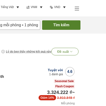
Tiếng Việt
VNM
VND
ng mỗi phòng
•
1
phòng
Tìm kiếm
Đề xuất
Lý do bạn thấy những kết quả này
Tuyệt vời
4.6
1
đánh giá
uth
Seasonal Sale
Flash Coupon
3.324.222 ₫
~
3.910.849 ₫
Giảm
14%
Mỗi phòng