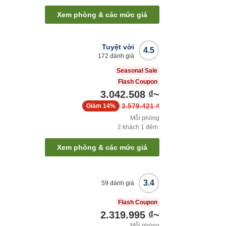
Xem phòng & các mức giá
Tuyệt vời
4.5
172
đánh giá
Seasonal Sale
Flash Coupon
3.042.508 ₫
~
3.579.421 ₫
Giảm
14%
Mỗi phòng
2
khách
1
đêm
Xem phòng & các mức giá
3.4
59
đánh giá
Flash Coupon
2.319.995 ₫
~
Mỗi phòng