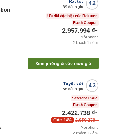
Rất tốt
4.2
89
đánh giá
obori
Ưu đãi đặc biệt của Rakuten
Flash Coupon
2.957.994 ₫
~
Mỗi phòng
2
khách
1
đêm
Xem phòng & các mức giá
Tuyệt vời
4.3
58
đánh giá
Seasonal Sale
Flash Coupon
2.422.738 ₫
~
2.850.279 ₫
Giảm
14%
Mỗi phòng
h
2
khách
1
đêm