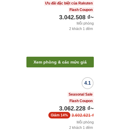
Ưu đãi đặc biệt của Rakuten
Flash Coupon
3.042.508 ₫
~
Mỗi phòng
2
khách
1
đêm
Xem phòng & các mức giá
4.1
Seasonal Sale
Flash Coupon
3.062.228 ₫
~
3.602.621 ₫
Giảm
14%
Mỗi phòng
2
khách
1
đêm