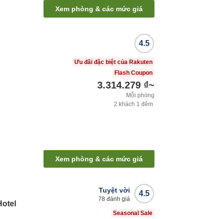
Xem phòng & các mức giá
4.5
Ưu đãi đặc biệt của Rakuten
Flash Coupon
3.314.279 ₫
~
Mỗi phòng
2
khách
1
đêm
Xem phòng & các mức giá
Tuyệt vời
4.5
78
đánh giá
Hotel
Seasonal Sale