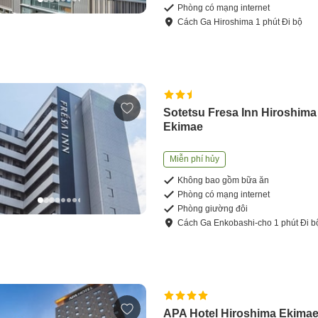
Phòng có mạng internet
Cách
Ga Hiroshima
1
phút
Đi bộ
Sotetsu Fresa Inn Hiroshima
Ekimae
Miễn phí hủy
Không bao gồm bữa ăn
Phòng có mạng internet
Phòng giường đôi
Cách
Ga Enkobashi-cho
1
phút
Đi b
APA Hotel Hiroshima Ekima