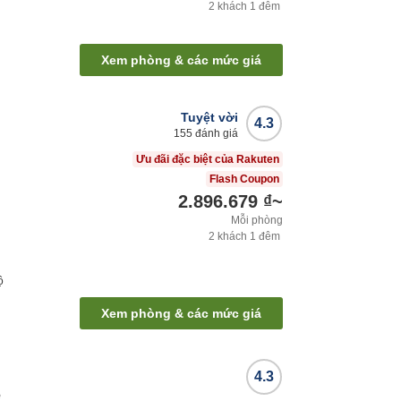
2
khách
1
đêm
Xem phòng & các mức giá
Tuyệt vời
4.3
155
đánh giá
Ưu đãi đặc biệt của Rakuten
Flash Coupon
2.896.679 ₫
~
Mỗi phòng
2
khách
1
đêm
ộ
Xem phòng & các mức giá
4.3
e