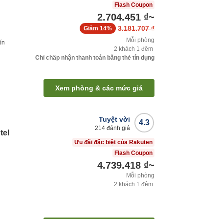
Flash Coupon
2.704.451 ₫
~
3.181.707 ₫
Giảm
14%
Mỗi phòng
ín
2
khách
1
đêm
Chỉ chấp nhận thanh toán bằng thẻ tín dụng
Xem phòng & các mức giá
Tuyệt vời
4.3
214
đánh giá
tel
Ưu đãi đặc biệt của Rakuten
Flash Coupon
4.739.418 ₫
~
Mỗi phòng
2
khách
1
đêm