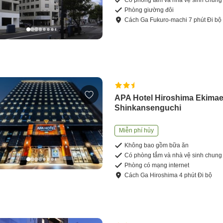
Có phòng tắm và nhà vệ sinh chung
Phòng giường đôi
Cách
Ga Fukuro-machi
7
phút
Đi bộ
APA Hotel Hiroshima Ekima
Shinkansenguchi
Miễn phí hủy
Không bao gồm bữa ăn
Có phòng tắm và nhà vệ sinh chung
Phòng có mạng internet
Cách
Ga Hiroshima
4
phút
Đi bộ