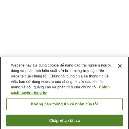
Website này sử dụng cookie để nâng cao trải nghiệm người
dùng và phân tích hiệu suất với lưu lượng truy cập trên
website của chúng tôi. Chúng tôi cũng chia sẻ thông tin về
việc bạn sử dụng website của chúng tôi với các đối tác
mạng xã hội, quảng cáo và phân tích của chúng tôi.
Chính
sách quyền riêng tư
Không bán thông tin cá nhân của tôi
Chấp nhận tất cả
Quay lại trang trước