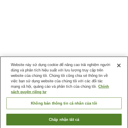
Website này sử dụng cookie để nâng cao trải nghiệm người
dùng và phân tích hiệu suất với lưu lượng truy cập trên
website của chúng tôi. Chúng tôi cũng chia sẻ thông tin về
việc bạn sử dụng website của chúng tôi với các đối tác
mạng xã hội, quảng cáo và phân tích của chúng tôi.
Chính
sách quyền riêng tư
Không bán thông tin cá nhân của tôi
Chấp nhận tất cả
Quay lại trang trước