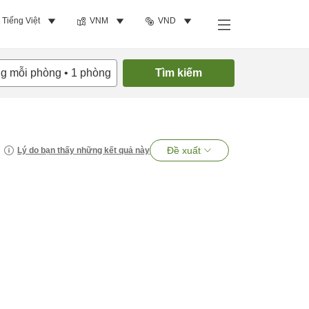
Tiếng Việt
VNM
VND
ng mỗi phòng
•
1
phòng
Tìm kiếm
Đề xuất
Lý do bạn thấy những kết quả này