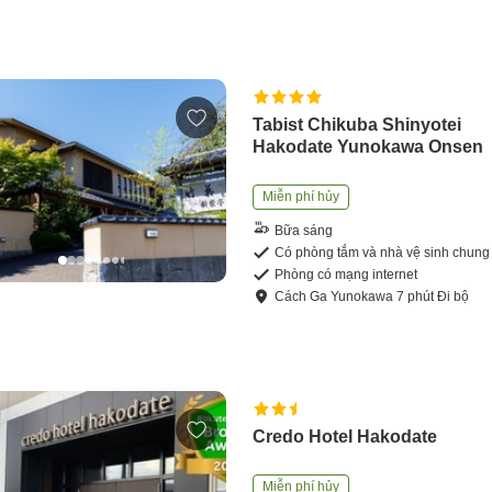
Tabist Chikuba Shinyotei
Hakodate Yunokawa Onsen
Miễn phí hủy
Bữa sáng
Có phòng tắm và nhà vệ sinh chung
Phòng có mạng internet
Cách
Ga Yunokawa
7
phút
Đi bộ
Credo Hotel Hakodate
Miễn phí hủy