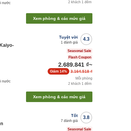
2
khách
1
đêm
i nước
Xem phòng & các mức giá
Tuyệt vời
4.3
1
đánh giá
Kaiyo-
Seasonal Sale
Flash Coupon
2.689.841 ₫
~
3.164.518 ₫
Giảm
14%
Mỗi phòng
i nước
2
khách
1
đêm
Xem phòng & các mức giá
Tốt
3.8
7
đánh giá
en
Seasonal Sale