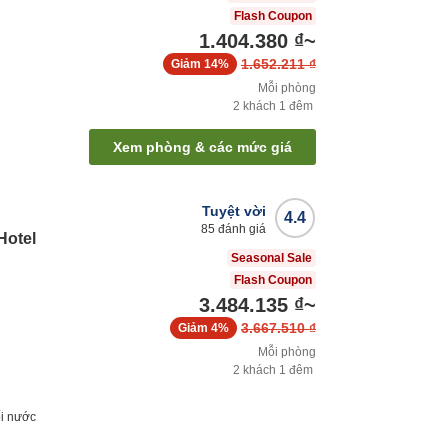
Flash Coupon
1.404.380 ₫
~
1.652.211 ₫
Giảm
14%
Mỗi phòng
2
khách
1
đêm
Xem phòng & các mức giá
Tuyệt vời
4.4
85
đánh giá
Hotel
Seasonal Sale
Flash Coupon
3.484.135 ₫
~
3.667.510 ₫
Giảm
4%
Mỗi phòng
2
khách
1
đêm
i nước