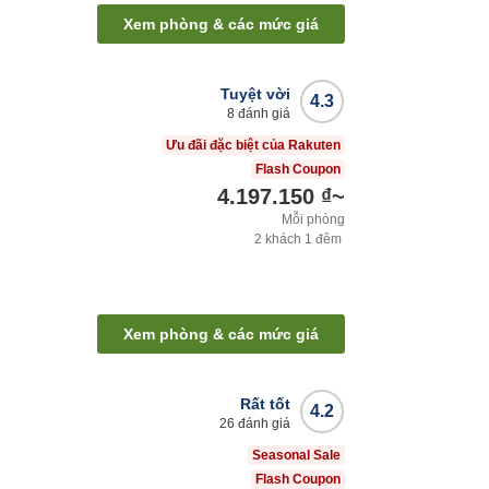
Xem phòng & các mức giá
Tuyệt vời
4.3
8
đánh giá
Ưu đãi đặc biệt của Rakuten
Flash Coupon
4.197.150 ₫
~
Mỗi phòng
2
khách
1
đêm
Xem phòng & các mức giá
Rất tốt
4.2
26
đánh giá
Seasonal Sale
Flash Coupon