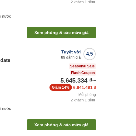
2
khách
1
đêm
i nước
Xem phòng & các mức giá
Tuyệt vời
4.5
89
đánh giá
odate
Seasonal Sale
Flash Coupon
5.645.334 ₫
~
6.641.491 ₫
Giảm
14%
Mỗi phòng
2
khách
1
đêm
i nước
Xem phòng & các mức giá