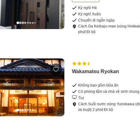
Kỳ nghỉ Hè
Kỳ nghỉ Xuân
Chuyến đi ngắn ngày
Cách
Ga Keibajo-mae (vùng Hokkai
phút
Đi bộ
Wakamatsu Ryokan
Không bao gồm bữa ăn
Có phòng tắm và nhà vệ sinh chung
Tivi
Cách
Suối nước nóng Yunokawa (đ
xe buýt)
2
phút
Đi bộ