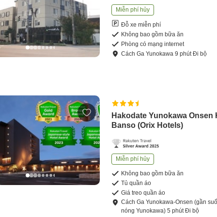
Miễn phí hủy
Đỗ xe miễn phí
Không bao gồm bữa ăn
Phòng có mạng internet
Cách
Ga Yunokawa
9
phút
Đi bộ
Hakodate Yunokawa Onsen 
Banso (Orix Hotels)
Miễn phí hủy
Không bao gồm bữa ăn
Tủ quần áo
Giá treo quần áo
Cách
Ga Yunokawa-Onsen (gần suố
nóng Yunokawa)
5
phút
Đi bộ