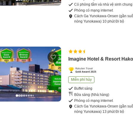
Có phòng tắm và nhà vệ sinh chung
Phòng có mạng internet
Cách
Ga Yunokawa-Onsen (gần suố
nóng Yunokawa)
10
phút
Đi bộ
Imagine Hotel & Resort Hak
Miễn phí hủy
Buffet sáng
Bữa sáng (Nhà hàng)
Phòng có mạng internet
Cách
Ga Yunokawa-Onsen (gần suố
nóng Yunokawa)
13
phút
Đi bộ