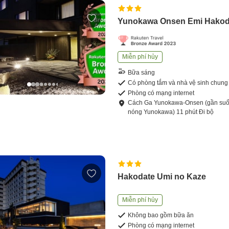
Yunokawa Onsen Emi Hakod
Miễn phí hủy
Bữa sáng
Có phòng tắm và nhà vệ sinh chung
Phòng có mạng internet
Cách
Ga Yunokawa-Onsen (gần suố
nóng Yunokawa)
11
phút
Đi bộ
Hakodate Umi no Kaze
Miễn phí hủy
Không bao gồm bữa ăn
Phòng có mạng internet