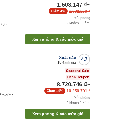
1.503.147 ₫
~
1.582.259 ₫
Giảm
4%
Mỗi phòng
2
khách
1
đêm
do)
2
Xem phòng & các mức giá
Xuất sắc
4.7
19
đánh giá
Seasonal Sale
Flash Coupon
8.720.746 ₫
~
10.259.701 ₫
Giảm
14%
iểm dừng
Mỗi phòng
2
khách
1
đêm
Xem phòng & các mức giá