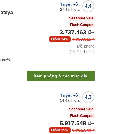
Tuyệt vời
4.4
27
đánh giá
ateya
Seasonal Sale
Flash Coupon
3.737.463 ₫
~
4.397.015 ₫
Giảm
14%
Mỗi phòng
2
khách
1
đêm
i nước
Xem phòng & các mức giá
Tuyệt vời
4.3
54
đánh giá
Seasonal Sale
Flash Coupon
5.917.649 ₫
~
6.961.940 ₫
Giảm
15%