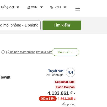
Tiếng Việt
VNM
VND
ng mỗi phòng
•
1
phòng
Tìm kiếm
Đề xuất
Lý do bạn thấy những kết quả này
Tuyệt vời
4.4
290
đánh giá
ewitt
Seasonal Sale
Flash Coupon
4.133.861 ₫
~
4.863.365 ₫
Giảm
14%
Mỗi phòng