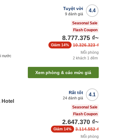
Tuyệt vời
4.4
9
đánh giá
Seasonal Sale
Flash Coupon
8.777.375 ₫
~
10.326.323 ₫
Giảm
14%
Mỗi phòng
i nước
2
khách
1
đêm
Xem phòng & các mức giá
Rất tốt
4.1
24
đánh giá
Hotel
Seasonal Sale
Flash Coupon
2.647.370 ₫
~
3.114.552 ₫
Giảm
14%
Mỗi phòng