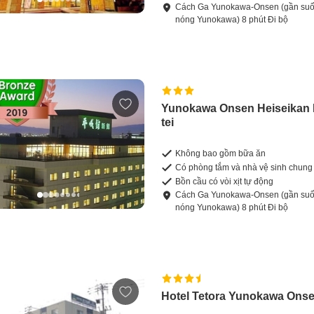
Cách
Ga Yunokawa-Onsen (gần suố
nóng Yunokawa)
8
phút
Đi bộ
Yunokawa Onsen Heiseikan 
tei
Không bao gồm bữa ăn
Có phòng tắm và nhà vệ sinh chung
Bồn cầu có vòi xịt tự động
Cách
Ga Yunokawa-Onsen (gần suố
nóng Yunokawa)
8
phút
Đi bộ
Hotel Tetora Yunokawa Ons