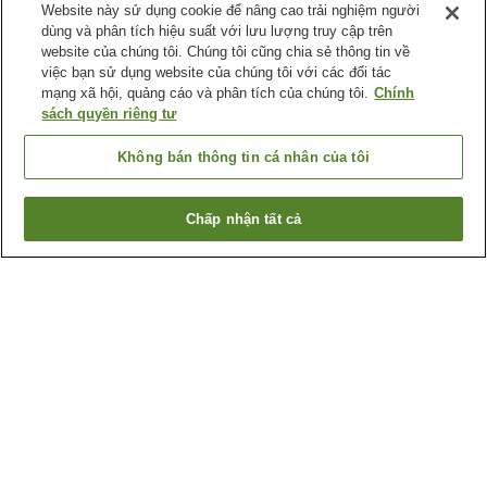
Website này sử dụng cookie để nâng cao trải nghiệm người
dùng và phân tích hiệu suất với lưu lượng truy cập trên
website của chúng tôi. Chúng tôi cũng chia sẻ thông tin về
việc bạn sử dụng website của chúng tôi với các đối tác
mạng xã hội, quảng cáo và phân tích của chúng tôi.
Chính
sách quyền riêng tư
Không bán thông tin cá nhân của tôi
Chấp nhận tất cả
Quay lại trang trước