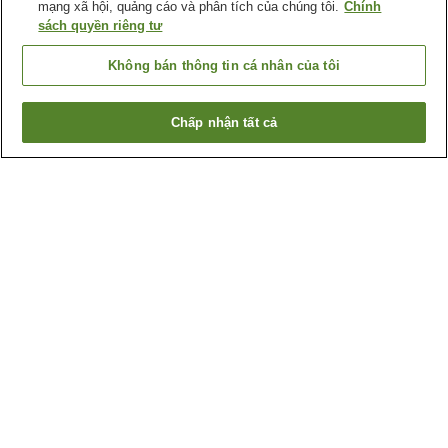
mạng xã hội, quảng cáo và phân tích của chúng tôi.
Chính
sách quyền riêng tư
Không bán thông tin cá nhân của tôi
Chấp nhận tất cả
Quay lại trang trước
2
cơ sở lưu trú
Lý do bạn thấy những kết quả này