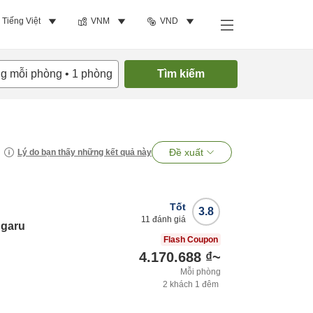
Tiếng Việt
VNM
VND
ng mỗi phòng
•
1
phòng
Tìm kiếm
Đề xuất
Lý do bạn thấy những kết quả này
Tốt
3.8
11
đánh giá
ngaru
Flash Coupon
4.170.688 ₫
~
Mỗi phòng
2
khách
1
đêm