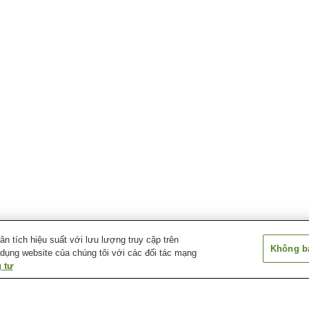
 tích hiệu suất với lưu lượng truy cập trên
Không bá
 dụng website của chúng tôi với các đối tác mạng
 tư
Ga Setose
Ga Yasukuni