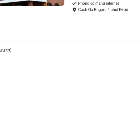
Phòng có mạng internet
Cách
Ga Engaru
4
phút
Đi bộ
ưu trú