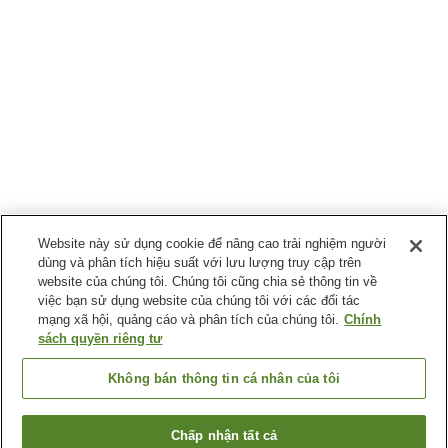
Website này sử dụng cookie để nâng cao trải nghiệm người
dùng và phân tích hiệu suất với lưu lượng truy cập trên
website của chúng tôi. Chúng tôi cũng chia sẻ thông tin về
việc bạn sử dụng website của chúng tôi với các đối tác
mạng xã hội, quảng cáo và phân tích của chúng tôi.
Chính
sách quyền riêng tư
Không bán thông tin cá nhân của tôi
Chấp nhận tất cả
Quay lại trang trước