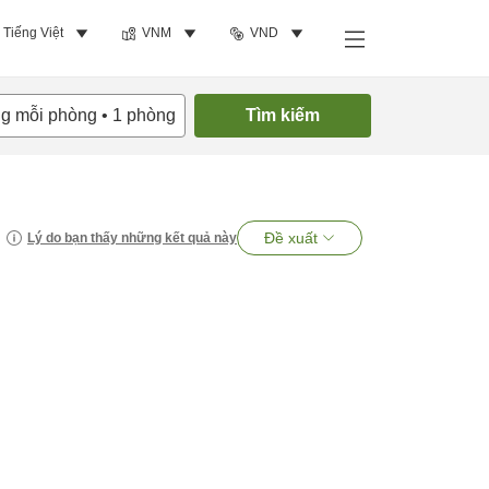
Tiếng Việt
VNM
VND
ng mỗi phòng
•
1
phòng
Tìm kiếm
Đề xuất
Lý do bạn thấy những kết quả này