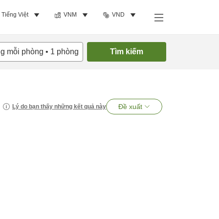
Tiếng Việt
VNM
VND
ng mỗi phòng
•
1
phòng
Tìm kiếm
Đề xuất
Lý do bạn thấy những kết quả này