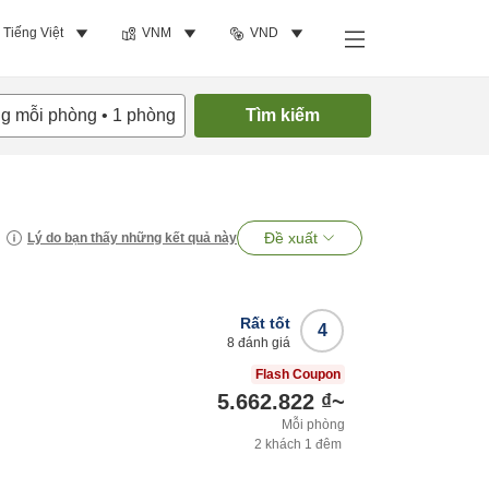
Tiếng Việt
VNM
VND
ng mỗi phòng
•
1
phòng
Tìm kiếm
Đề xuất
Lý do bạn thấy những kết quả này
Rất tốt
4
8
đánh giá
Flash Coupon
5.662.822 ₫
~
Mỗi phòng
2
khách
1
đêm