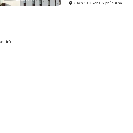
Cách
Ga Kikonai
2
phút
Đi bộ
ưu trú