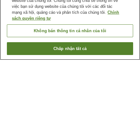
website của chúng tôi. Chúng tôi cũng chia sẻ thông tin về
việc bạn sử dụng website của chúng tôi với các đối tác
mạng xã hội, quảng cáo và phân tích của chúng tôi.
Chính
sách quyền riêng tư
Không bán thông tin cá nhân của tôi
Chấp nhận tất cả
Quay lại trang trước
1 cơ sở lưu trú
Lý do bạn thấy những kết quả này