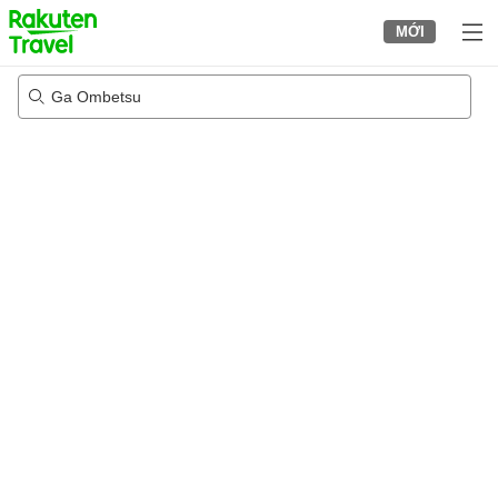
to
MỚI
top
page
Ga Ombetsu
23/08/2026
-
24/08/2026
2
khách trong mỗi phòng
•
1
phòng