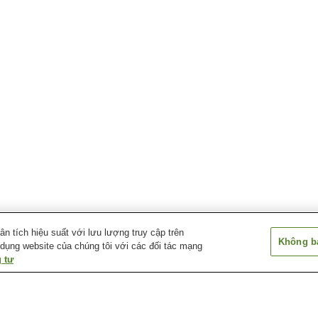
 tích hiệu suất với lưu lượng truy cập trên
Không bá
 dụng website của chúng tôi với các đối tác mạng
 tư
Ga Kushiro Shitsugen
Ga Toya