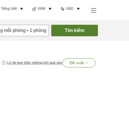
Tiếng Việt
VNM
VND
ng mỗi phòng
•
1
phòng
Tìm kiếm
Đề xuất
Lý do bạn thấy những kết quả này