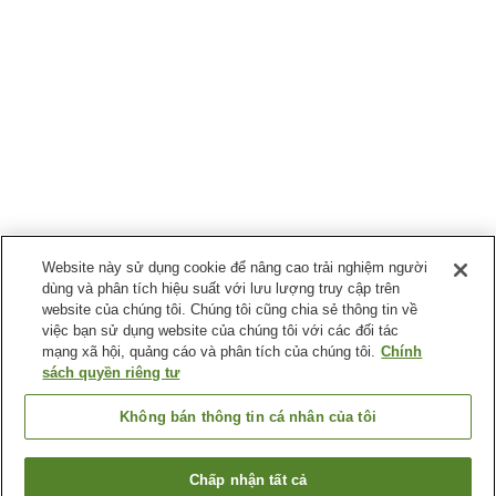
Website này sử dụng cookie để nâng cao trải nghiệm người
dùng và phân tích hiệu suất với lưu lượng truy cập trên
website của chúng tôi. Chúng tôi cũng chia sẻ thông tin về
việc bạn sử dụng website của chúng tôi với các đối tác
mạng xã hội, quảng cáo và phân tích của chúng tôi.
Chính
sách quyền riêng tư
Không bán thông tin cá nhân của tôi
Chấp nhận tất cả
Quay lại trang trước