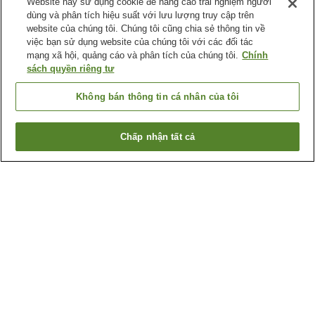
Website này sử dụng cookie để nâng cao trải nghiệm người
dùng và phân tích hiệu suất với lưu lượng truy cập trên
website của chúng tôi. Chúng tôi cũng chia sẻ thông tin về
việc bạn sử dụng website của chúng tôi với các đối tác
mạng xã hội, quảng cáo và phân tích của chúng tôi.
Chính
sách quyền riêng tư
Không bán thông tin cá nhân của tôi
Chấp nhận tất cả
Quay lại trang trước