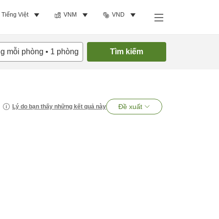
Tiếng Việt
VNM
VND
ng mỗi phòng
•
1
phòng
Tìm kiếm
Đề xuất
Lý do bạn thấy những kết quả này