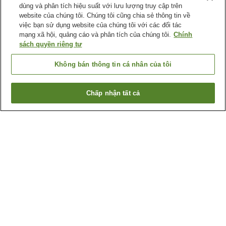
dùng và phân tích hiệu suất với lưu lượng truy cập trên
website của chúng tôi. Chúng tôi cũng chia sẻ thông tin về
việc bạn sử dụng website của chúng tôi với các đối tác
mạng xã hội, quảng cáo và phân tích của chúng tôi.
Chính
sách quyền riêng tư
Không bán thông tin cá nhân của tôi
Chấp nhận tất cả
Quay lại trang trước
30
cơ sở lưu trú
Lý do bạn thấy những kết quả này