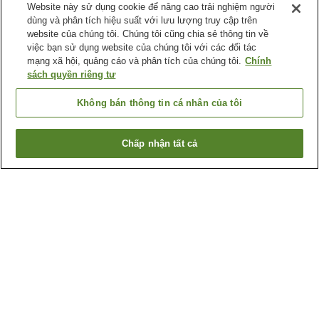
Website này sử dụng cookie để nâng cao trải nghiệm người
dùng và phân tích hiệu suất với lưu lượng truy cập trên
website của chúng tôi. Chúng tôi cũng chia sẻ thông tin về
việc bạn sử dụng website của chúng tôi với các đối tác
mạng xã hội, quảng cáo và phân tích của chúng tôi.
Chính
sách quyền riêng tư
Không bán thông tin cá nhân của tôi
Chấp nhận tất cả
Quay lại trang trước