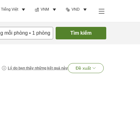
Tiếng Việt
VNM
VND
ng mỗi phòng
•
1
phòng
Tìm kiếm
Đề xuất
Lý do bạn thấy những kết quả này