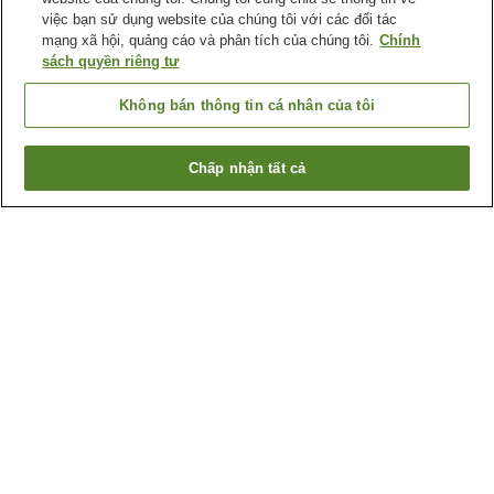
việc bạn sử dụng website của chúng tôi với các đối tác
mạng xã hội, quảng cáo và phân tích của chúng tôi.
Chính
sách quyền riêng tư
Không bán thông tin cá nhân của tôi
Chấp nhận tất cả
Quay lại trang trước
147
cơ sở lưu trú
Lý do bạn thấy những kết quả này