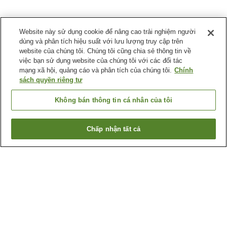
Website này sử dụng cookie để nâng cao trải nghiệm người
dùng và phân tích hiệu suất với lưu lượng truy cập trên
website của chúng tôi. Chúng tôi cũng chia sẻ thông tin về
việc bạn sử dụng website của chúng tôi với các đối tác
mạng xã hội, quảng cáo và phân tích của chúng tôi.
Chính
sách quyền riêng tư
Không bán thông tin cá nhân của tôi
Chấp nhận tất cả
Quay lại trang trước