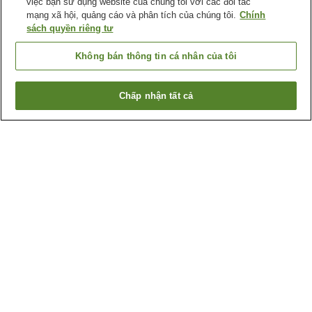
việc bạn sử dụng website của chúng tôi với các đối tác
mạng xã hội, quảng cáo và phân tích của chúng tôi.
Chính
sách quyền riêng tư
Không bán thông tin cá nhân của tôi
Chấp nhận tất cả
Quay lại trang trước
1 cơ sở lưu trú
Lý do bạn thấy những kết quả này