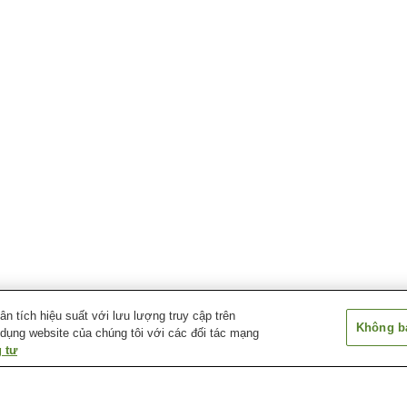
 tích hiệu suất với lưu lượng truy cập trên
Không bá
 dụng website của chúng tôi với các đối tác mạng
 tư
Ga Shibecha
Ga Toro