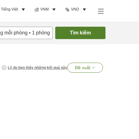
Tiếng Việt
VNM
VND
ng mỗi phòng
•
1
phòng
Tìm kiếm
Đề xuất
Lý do bạn thấy những kết quả này