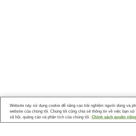
Website này sử dụng cookie để nâng cao trải nghiệm người dùng và phân
website của chúng tôi. Chúng tôi cũng chia sẻ thông tin về việc bạn sử
xã hội, quảng cáo và phân tích của chúng tôi.
Chính sách quyền riêng
Ga xe lửa tại
Thị trấn Shibecha
Ga Isobunnai
Ga Kayanuma