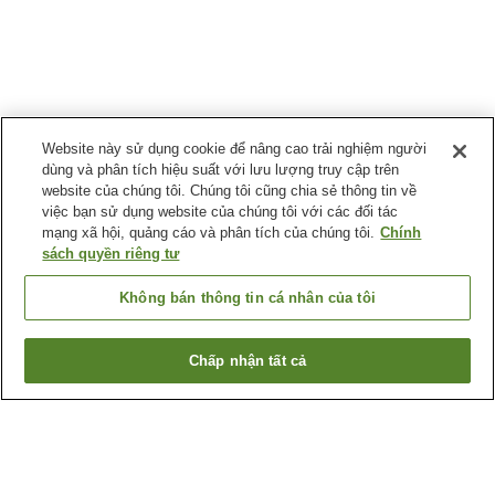
Website này sử dụng cookie để nâng cao trải nghiệm người
dùng và phân tích hiệu suất với lưu lượng truy cập trên
website của chúng tôi. Chúng tôi cũng chia sẻ thông tin về
việc bạn sử dụng website của chúng tôi với các đối tác
mạng xã hội, quảng cáo và phân tích của chúng tôi.
Chính
sách quyền riêng tư
Không bán thông tin cá nhân của tôi
Chấp nhận tất cả
Quay lại trang trước