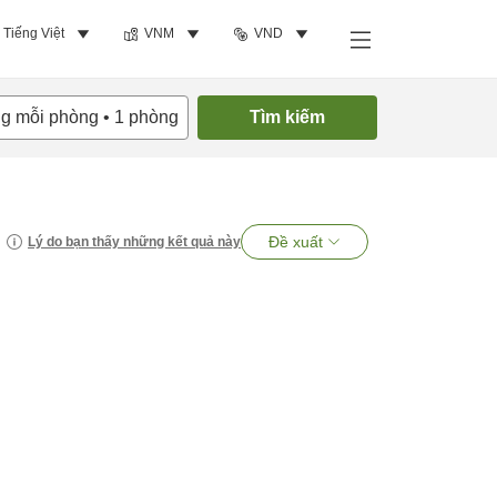
Tiếng Việt
VNM
VND
ng mỗi phòng
•
1
phòng
Tìm kiếm
Đề xuất
Lý do bạn thấy những kết quả này