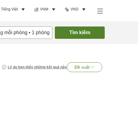
Tiếng Việt
VNM
VND
ng mỗi phòng
•
1
phòng
Tìm kiếm
Đề xuất
Lý do bạn thấy những kết quả này