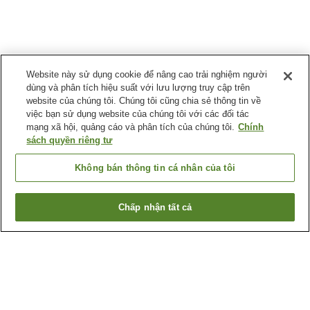
Website này sử dụng cookie để nâng cao trải nghiệm người
dùng và phân tích hiệu suất với lưu lượng truy cập trên
website của chúng tôi. Chúng tôi cũng chia sẻ thông tin về
việc bạn sử dụng website của chúng tôi với các đối tác
mạng xã hội, quảng cáo và phân tích của chúng tôi.
Chính
sách quyền riêng tư
Không bán thông tin cá nhân của tôi
Chấp nhận tất cả
Quay lại trang trước