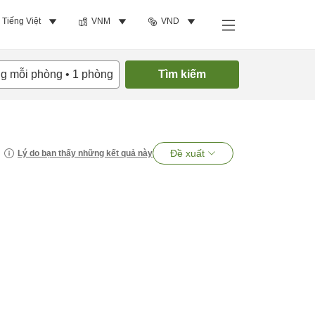
Tiếng Việt
VNM
VND
ng mỗi phòng
•
1
phòng
Tìm kiếm
Đề xuất
Lý do bạn thấy những kết quả này