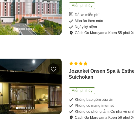
Miễn phí hủy
Đỗ xe miễn phí
Món ăn theo mùa
Ngày kỷ niệm
Cách
Ga Maruyama Koen
55
phút
X
Jozankei Onsen Spa & Esthe
Suichokan
Miễn phí hủy
Không bao gồm bữa ăn
Phòng có mạng internet
Không có phòng tắm. Có nhà vệ sin
Cách
Ga Maruyama Koen
56
phút
X