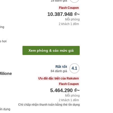
18
đánh giá
Flash Coupon
10.387.948 ₫
~
Mỗi phòng
2
khách
1
đêm
êng
e hơi
Xem phòng & các mức giá
Rất tốt
4.1
84
đánh giá
ilione
Ưu đãi đặc biệt của Rakuten
Flash Coupon
5.464.290 ₫
~
Mỗi phòng
2
khách
1
đêm
Chỉ chấp nhận thanh toán bằng thẻ tín dụng
tín dụng