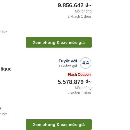
9.856.642 ₫
~
Mỗi phòng
2
khách
1
đêm
e hơi
Xem phòng & các mức giá
Tuyệt vời
4.4
17
đánh giá
tique
Flash Coupon
5.578.879 ₫
~
Mỗi phòng
2
khách
1
đêm
h
e hơi
Xem phòng & các mức giá