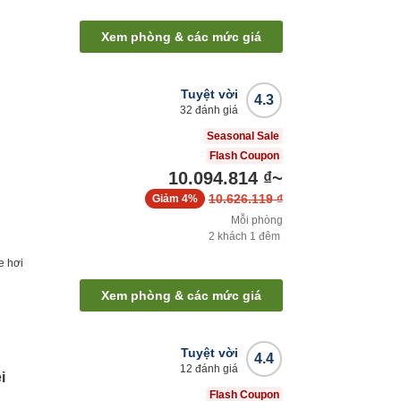
Xem phòng & các mức giá
Tuyệt vời
4.3
32
đánh giá
Seasonal Sale
Flash Coupon
10.094.814 ₫
~
10.626.119 ₫
Giảm
4%
Mỗi phòng
2
khách
1
đêm
e hơi
Xem phòng & các mức giá
Tuyệt vời
4.4
12
đánh giá
i
Flash Coupon