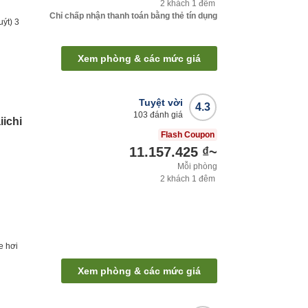
2
khách
1
đêm
Chỉ chấp nhận thanh toán bằng thẻ tín dụng
uýt)
3
Xem phòng & các mức giá
Tuyệt vời
4.3
103
đánh giá
iichi
Flash Coupon
11.157.425 ₫
~
Mỗi phòng
2
khách
1
đêm
e hơi
Xem phòng & các mức giá