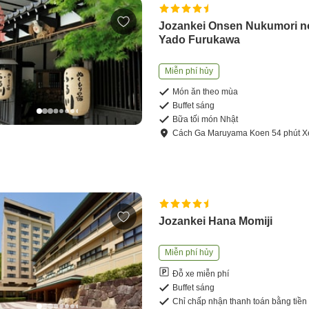
Jozankei Onsen Nukumori n
Yado Furukawa
Miễn phí hủy
Món ăn theo mùa
Buffet sáng
Bữa tối món Nhật
Cách
Ga Maruyama Koen
54
phút
X
Jozankei Hana Momiji
Miễn phí hủy
Đỗ xe miễn phí
Buffet sáng
Chỉ chấp nhận thanh toán bằng tiền