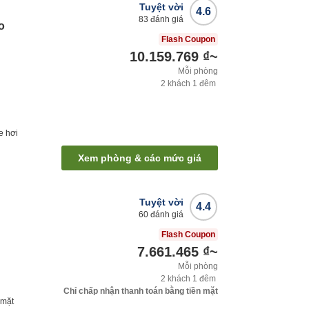
Tuyệt vời
4.6
83
đánh giá
o
Flash Coupon
10.159.769 ₫
~
Mỗi phòng
2
khách
1
đêm
e hơi
Xem phòng & các mức giá
Tuyệt vời
4.4
60
đánh giá
Flash Coupon
7.661.465 ₫
~
Mỗi phòng
2
khách
1
đêm
Chỉ chấp nhận thanh toán bằng tiền mặt
 mặt