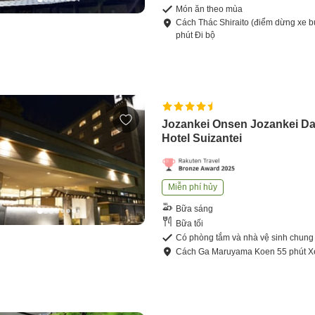
Món ăn theo mùa
Cách
Thác Shiraito (điểm dừng xe b
phút
Đi bộ
Jozankei Onsen Jozankei Da
Hotel Suizantei
Miễn phí hủy
Bữa sáng
Bữa tối
Có phòng tắm và nhà vệ sinh chung
Cách
Ga Maruyama Koen
55
phút
X