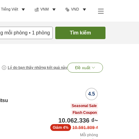
Tiếng Việt
VNM
VND
ng mỗi phòng
•
1
phòng
Tìm kiếm
Đề xuất
Lý do bạn thấy những kết quả này
4.5
itsu
Seasonal Sale
Flash Coupon
10.062.336 ₫
~
10.591.809 ₫
Giảm
4%
Mỗi phòng