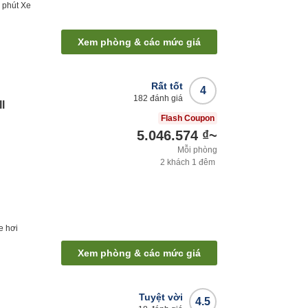
5
phút
Xe
Xem phòng & các mức giá
Rất tốt
4
182
đánh giá
l
Flash Coupon
5.046.574 ₫
~
Mỗi phòng
2
khách
1
đêm
e hơi
Xem phòng & các mức giá
Tuyệt vời
4.5