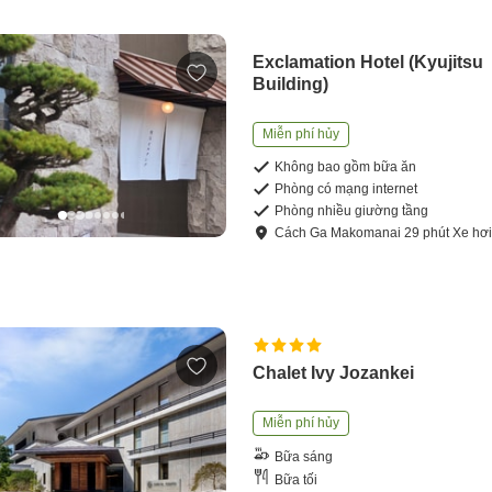
Exclamation Hotel (Kyujitsu
Building)
Miễn phí hủy
Không bao gồm bữa ăn
Phòng có mạng internet
Phòng nhiều giường tầng
Cách
Ga Makomanai
29
phút
Xe hơ
Chalet Ivy Jozankei
Miễn phí hủy
Bữa sáng
Bữa tối