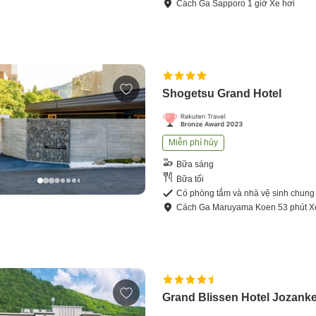
Cách
Ga Sapporo
1
giờ
Xe hơi
Shogetsu Grand Hotel
Miễn phí hủy
Bữa sáng
Bữa tối
Có phòng tắm và nhà vệ sinh chung
Cách
Ga Maruyama Koen
53
phút
X
Grand Blissen Hotel Jozanke