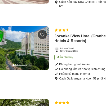
Cách
Sân bay New Chitose
1
giờ
4
hơi
Jozankei View Hotel (Granbel
Hotels & Resorts)
Miễn phí hủy
Không bao gồm bữa ăn
Có phòng tắm và nhà vệ sinh chung
Phòng có mạng internet
Cách
Ga Maruyama Koen
53
phút
X