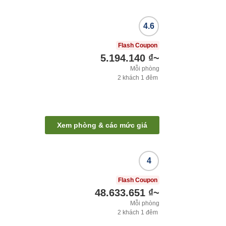
4.6
Flash Coupon
5.194.140 ₫
~
Mỗi phòng
2
khách
1
đêm
i
Xem phòng & các mức giá
4
Flash Coupon
48.633.651 ₫
~
Mỗi phòng
2
khách
1
đêm