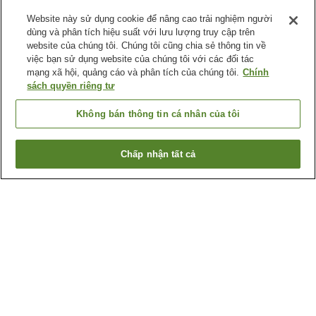
Website này sử dụng cookie để nâng cao trải nghiệm người
dùng và phân tích hiệu suất với lưu lượng truy cập trên
website của chúng tôi. Chúng tôi cũng chia sẻ thông tin về
việc bạn sử dụng website của chúng tôi với các đối tác
mạng xã hội, quảng cáo và phân tích của chúng tôi.
Chính
sách quyền riêng tư
Không bán thông tin cá nhân của tôi
Chấp nhận tất cả
Quay lại trang trước