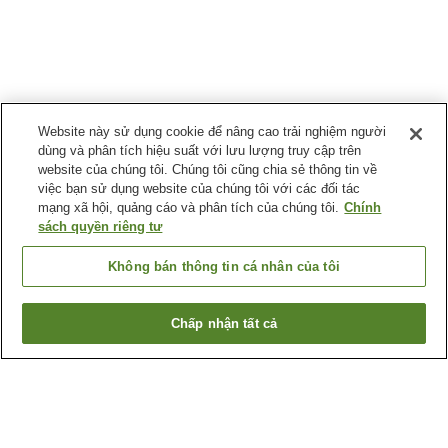
Website này sử dụng cookie để nâng cao trải nghiệm người
dùng và phân tích hiệu suất với lưu lượng truy cập trên
website của chúng tôi. Chúng tôi cũng chia sẻ thông tin về
việc bạn sử dụng website của chúng tôi với các đối tác
mạng xã hội, quảng cáo và phân tích của chúng tôi.
Chính
sách quyền riêng tư
Không bán thông tin cá nhân của tôi
Chấp nhận tất cả
Quay lại trang trước