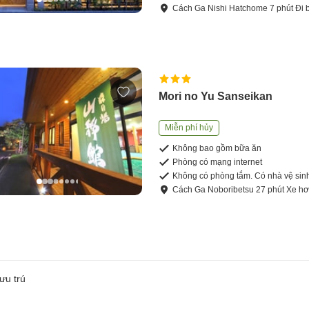
Cách
Ga Nishi Hatchome
7
phút
Đi 
Mori no Yu Sanseikan
Miễn phí hủy
Không bao gồm bữa ăn
Phòng có mạng internet
Không có phòng tắm. Có nhà vệ sin
Cách
Ga Noboribetsu
27
phút
Xe hơ
ưu trú