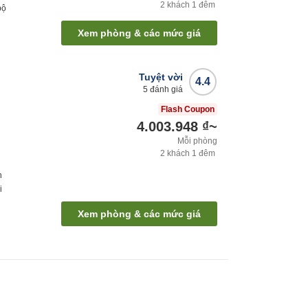
2
khách
1
đêm
bộ
Xem phòng & các mức giá
Tuyệt vời
4.4
5
đánh giá
Flash Coupon
4.003.948 ₫
~
Mỗi phòng
2
khách
1
đêm
h
i
Xem phòng & các mức giá