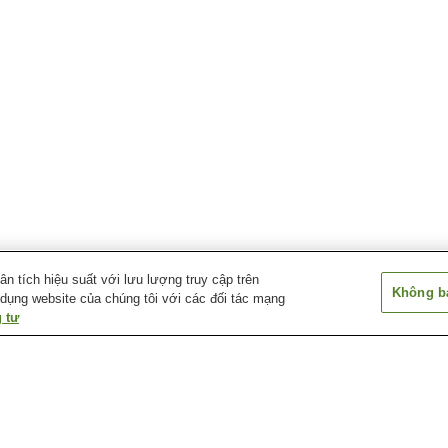
 tích hiệu suất với lưu lượng truy cập trên
Không bá
 dụng website của chúng tôi với các đối tác mạng
 tư
Nakafurano Onsen
Niikappu Onsen
Otofuke Onsen
Suối nước nóng
Suối nước nóng
Suối nước nóng 
Asahidake
Asarigawa