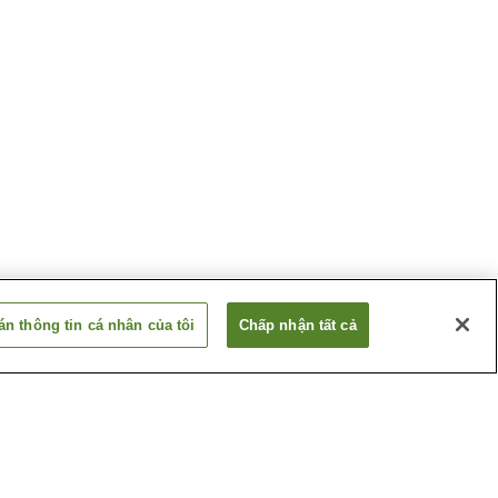
n thông tin cá nhân của tôi
Chấp nhận tất cả
Shintoku Onsen
Ashibetsu
Suối nước nóng Bifuka