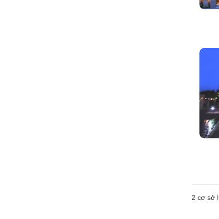
2
cơ sở l