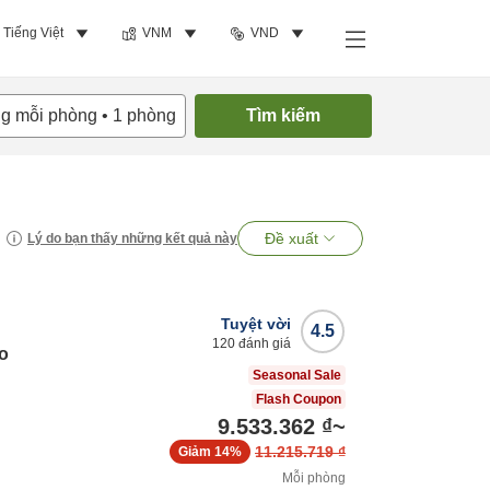
Tiếng Việt
VNM
VND
ng mỗi phòng
•
1
phòng
Tìm kiếm
Đề xuất
Lý do bạn thấy những kết quả này
Tuyệt vời
4.5
120
đánh giá
o
Seasonal Sale
Flash Coupon
9.533.362 ₫
~
11.215.719 ₫
Giảm
14%
Mỗi phòng