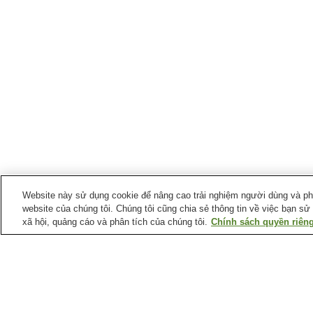
Website này sử dụng cookie để nâng cao trải nghiệm người dùng và phân
website của chúng tôi. Chúng tôi cũng chia sẻ thông tin về việc bạn sử
xã hội, quảng cáo và phân tích của chúng tôi.
Chính sách quyền riêng
Suối nước nóng tại
Tỉnh Hokkaido
Khu nghỉ dưỡng suối
Làng suối nước khoáng
nước nóng Rusutsu
Nukabira
Suối nước nóng
Suối nước nóng Akanko
Abashirikohan