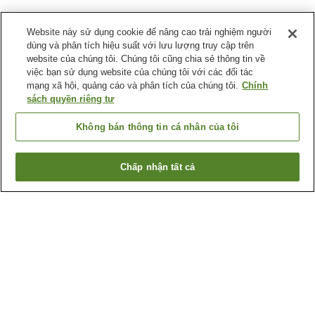
Website này sử dụng cookie để nâng cao trải nghiệm người
dùng và phân tích hiệu suất với lưu lượng truy cập trên
website của chúng tôi. Chúng tôi cũng chia sẻ thông tin về
việc bạn sử dụng website của chúng tôi với các đối tác
mạng xã hội, quảng cáo và phân tích của chúng tôi.
Chính
sách quyền riêng tư
Không bán thông tin cá nhân của tôi
Chấp nhận tất cả
Quay lại trang trước