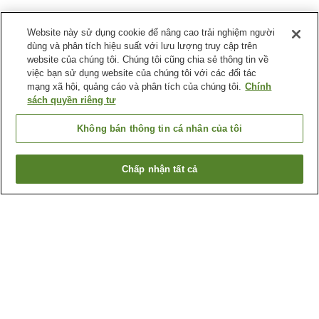
Website này sử dụng cookie để nâng cao trải nghiệm người
dùng và phân tích hiệu suất với lưu lượng truy cập trên
website của chúng tôi. Chúng tôi cũng chia sẻ thông tin về
việc bạn sử dụng website của chúng tôi với các đối tác
mạng xã hội, quảng cáo và phân tích của chúng tôi.
Chính
sách quyền riêng tư
Không bán thông tin cá nhân của tôi
Chấp nhận tất cả
Quay lại trang trước