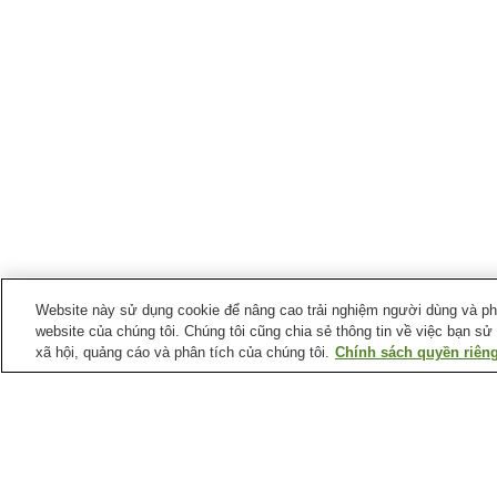
Website này sử dụng cookie để nâng cao trải nghiệm người dùng và phân
website của chúng tôi. Chúng tôi cũng chia sẻ thông tin về việc bạn sử
xã hội, quảng cáo và phân tích của chúng tôi.
Chính sách quyền riêng
Suối nước nóng tại
Tỉnh Hokkaido
Khu nghỉ dưỡng suối
Làng suối nước khoáng
nước nóng Rusutsu
Nukabira
Suối nước nóng
Suối nước nóng Akanko
Abashirikohan