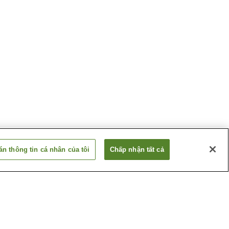
n thông tin cá nhân của tôi
Chấp nhận tất cả
Shintoku Onsen
Ashibetsu
Suối nước nóng Bifuka