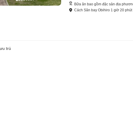
Bữa ăn bao gồm đặc sản địa phươ
Cách
Sân bay Obihiro
1
giờ
20
phú
ưu trú