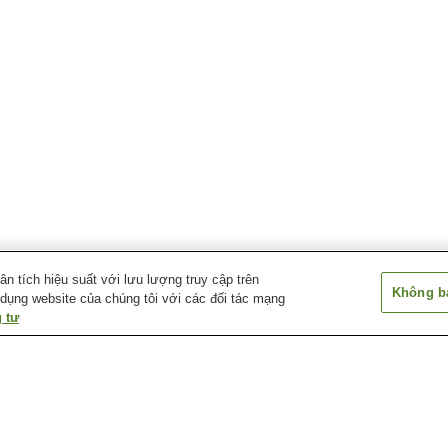
 tích hiệu suất với lưu lượng truy cập trên
Không bá
 dụng website của chúng tôi với các đối tác mạng
 tư
Nakafurano Onsen
Niikappu Onsen
Otofuke Onsen
Suối nước nóng
Suối nước nóng
Suối nước nóng 
Asahidake
Asarigawa