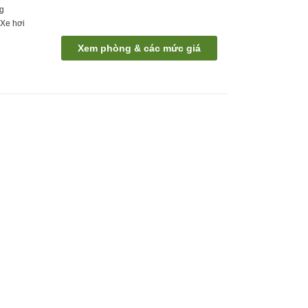
ng
t
Xe hơi
Xem phòng & các mức giá