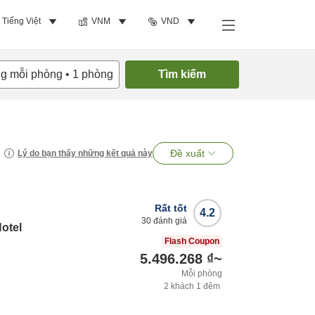
Tiếng Việt
VNM
VND
ng mỗi phòng
•
1
phòng
Tìm kiếm
Đề xuất
Lý do bạn thấy những kết quả này
Rất tốt
4.2
30
đánh giá
otel
Flash Coupon
5.496.268 ₫
~
Mỗi phòng
2
khách
1
đêm