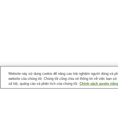
Website này sử dụng cookie để nâng cao trải nghiệm người dùng và phân
website của chúng tôi. Chúng tôi cũng chia sẻ thông tin về việc bạn sử
xã hội, quảng cáo và phân tích của chúng tôi.
Chính sách quyền riêng
Suối nước nóng tại
Tỉnh Hokkaido
Khu nghỉ dưỡng suối
Làng suối nước khoáng
nước nóng Rusutsu
Nukabira
Suối nước nóng
Suối nước nóng Akanko
Abashirikohan