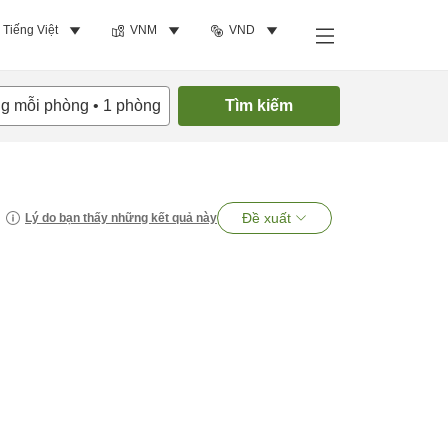
Tiếng Việt
VNM
VND
ng mỗi phòng
•
1
phòng
Tìm kiếm
Đề xuất
Lý do bạn thấy những kết quả này