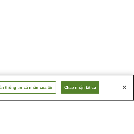
n thông tin cá nhân của tôi
Chấp nhận tất cả
Shintoku Onsen
Ashibetsu
Suối nước nóng Bifuka