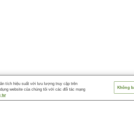
 tích hiệu suất với lưu lượng truy cập trên
Không bá
 dụng website của chúng tôi với các đối tác mạng
 tư
Nakafurano Onsen
Niikappu Onsen
Otofuke Onsen
Suối nước nóng
Suối nước nóng
Suối nước nóng 
Asahidake
Asarigawa