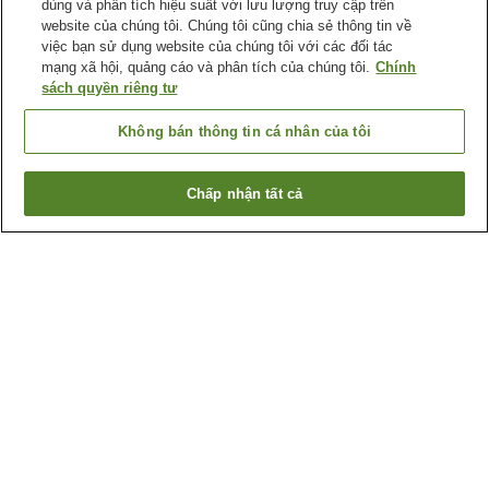
dùng và phân tích hiệu suất với lưu lượng truy cập trên
website của chúng tôi. Chúng tôi cũng chia sẻ thông tin về
việc bạn sử dụng website của chúng tôi với các đối tác
mạng xã hội, quảng cáo và phân tích của chúng tôi.
Chính
sách quyền riêng tư
Không bán thông tin cá nhân của tôi
Chấp nhận tất cả
Quay lại trang trước
6
cơ sở lưu trú
Lý do bạn thấy những kết quả này