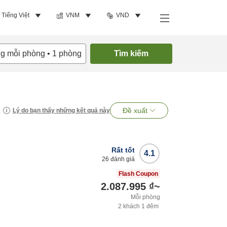
Tiếng Việt
VNM
VND
ng mỗi phòng
•
1
phòng
Tìm kiếm
Đề xuất
Lý do bạn thấy những kết quả này
Rất tốt
4.1
26
đánh giá
Flash Coupon
2.087.995 ₫
~
Mỗi phòng
2
khách
1
đêm