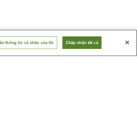
n thông tin cá nhân của tôi
Chấp nhận tất cả
Ga Higashi-Futami
Ga Nishi-Shimmachi
Xem thêm