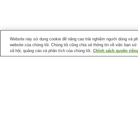
Website này sử dụng cookie để nâng cao trải nghiệm người dùng và phân
website của chúng tôi. Chúng tôi cũng chia sẻ thông tin về việc bạn sử
xã hội, quảng cáo và phân tích của chúng tôi.
Chính sách quyền riêng
Ga xe lửa tại
Thành phố Akashi
Ga Akashi
Ga Asagiri
Ga Hitomarumae
Ga Nakayagi
Điểm ưa thích tại
Thành phố Akashi
Bảo tàng văn hóa thành
Thiên văn học thành ph
phố Akashi
Akashi