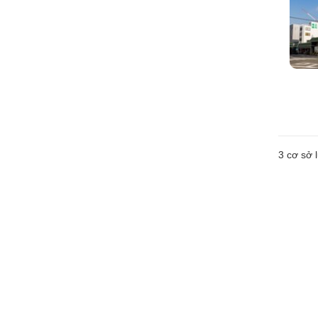
3
cơ sở l