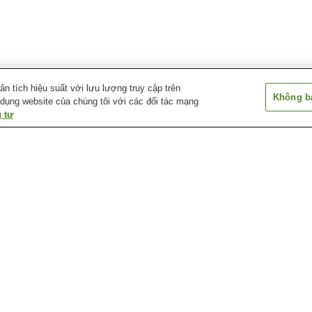
 tích hiệu suất với lưu lượng truy cập trên
Không bá
 dụng website của chúng tôi với các đối tác mạng
 tư
Ga Eigashima
Ga Fujie
Ga Hayashisaki-
Matsuekaigan
Ga Nishi-Akashi
Ga Nishi-Eigashima
Ga Nishi-Futami
ố
Thành Akashi