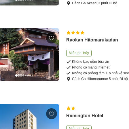
Cách
Ga Akashi
3
phút
Đi bộ
Ryokan Hitomarukadan
Miễn phí hủy
Không bao gồm bữa ăn
Phòng có mạng internet
Không có phòng tắm. Có nhà vệ sin
Cách
Ga Hitomarumae
5
phút
Đi bộ
Remington Hotel
Miễn phí hủy