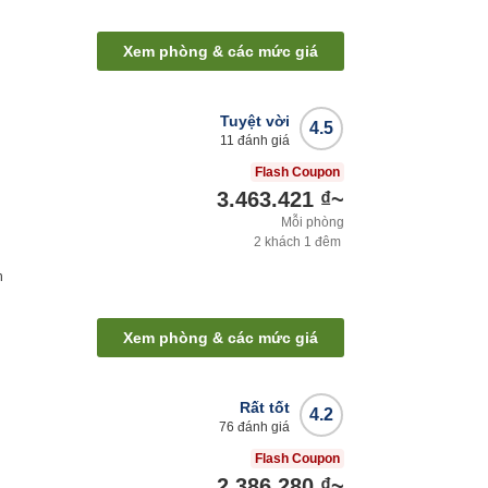
Xem phòng & các mức giá
Tuyệt vời
4.5
11
đánh giá
Flash Coupon
3.463.421 ₫
~
Mỗi phòng
2
khách
1
đêm
h
Xem phòng & các mức giá
Rất tốt
4.2
76
đánh giá
Flash Coupon
2.386.280 ₫
~